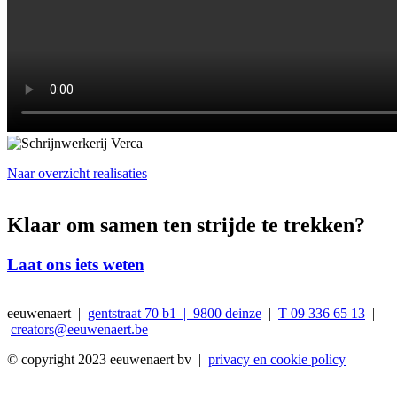
Naar overzicht realisaties
Klaar om samen ten strijde te trekken?
Laat ons iets weten
eeuwenaert |
gentstraat 70 b1 | 9800 deinze
|
T 09 336 65 13
|
creators@eeuwenaert.be
© copyright 2023 eeuwenaert bv |
privacy en cookie policy