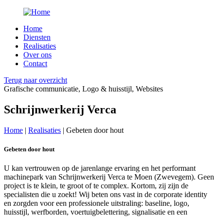
Overslaan en naar de inhoud gaan
Home
Diensten
Realisaties
Over ons
Contact
Terug naar overzicht
Grafische communicatie, Logo & huisstijl, Websites
Schrijnwerkerij Verca
Home
|
Realisaties
|
Gebeten door hout
Gebeten door hout
U kan vertrouwen op de jarenlange ervaring en het performant
machinepark van Schrijnwerkerij Verca te Moen (Zwevegem). Geen
project is te klein, te groot of te complex. Kortom, zij zijn de
specialisten die u zoekt! Wij beten ons vast in de corporate identity
en zorgden voor een professionele uitstraling: baseline, logo,
huisstijl, werfborden, voertuigbelettering, signalisatie en een